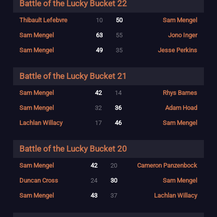
Battle of the Lucky Bucket 22
Thibault Lefebvre
10
50
Sam Mengel
Sam Mengel
63
55
Jono Inger
Sam Mengel
49
35
Jesse Perkins
Battle of the Lucky Bucket 21
Sam Mengel
42
14
Rhys Barnes
Sam Mengel
32
36
Adam Hoad
Lachlan Willacy
17
46
Sam Mengel
Battle of the Lucky Bucket 20
Sam Mengel
42
20
Cameron Panzenbock
Duncan Cross
24
30
Sam Mengel
Sam Mengel
43
37
Lachlan Willacy