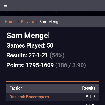
☰
Home
Players
Sam Mengel
Sam Mengel
Games Played: 50
Results: 27
-
1
-
21
(54%)
Points: 1795
-
1609
(186 / 3.90)
Faction
Results
Ossiarch Bonereapers
5
-
1
-
3